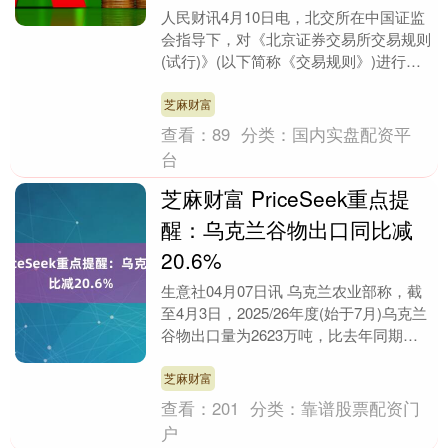
人民财讯4月10日电，北交所在中国证监
会指导下，对《北京证券交易所交易规则
(试行)》(以下简称《交易规则》)进行了
修订，自2026年4月10日起向市场公开征
求意....
芝麻财富
查看：
89
分类：
国内实盘配资平
台
芝麻财富 PriceSeek重点提
醒：乌克兰谷物出口同比减
20.6%
生意社04月07日讯 乌克兰农业部称，截
至4月3日，2025/26年度(始于7月)乌克兰
谷物出口量为2623万吨，比去年同期减
少20.6%。 PriceSeek....
芝麻财富
查看：
201
分类：
靠谱股票配资门
户