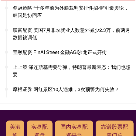
鼎冠策略 “十多年前为外籍裁判安排性招待”引爆舆论，
韩国足协回应
联富配资 美国7月非农就业人数意外减少2.3万，前两月
数据被调低
宝融配资 FinAI Street 金融AGI沙龙正式开街
上上策 泽连斯基需要导弹，特朗普最新表态：我们也想
要
摩根证券 网红景区10人遇难，3次预警为何失效？
美港
实盘配
国内实盘配
靠谱股票配
通
资盘
资平台
资门户