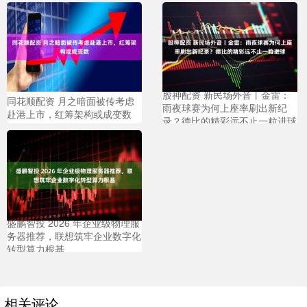
股神配资 新民场外音丨金雷：
同花顺配资 月之暗面被传考虑
雨夜球赛为何上座率刷出新纪
赴港上市，红筹架构或成变数
录？德比的精彩远不止一粒进球
盛鹏智投 2026 年企业级物理服
务器推荐，联想筑牢企业数字化
转型算力根基
相关评论