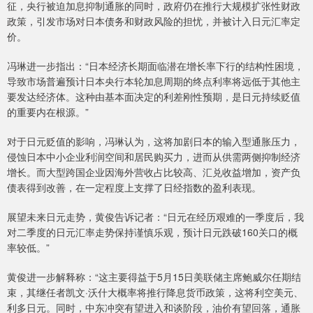
征，央行被迫加息抑制通胀的同时，政府仍在推行大规模扩张性财政
政策，引发市场对日本债务和财政风险的担忧，并被计入日元汇率定
价。
冯琳进一步指出：“日本经济长期面临潜在增长率下行的结构性困境，
导致市场普遍预计日本央行本轮加息周期的终点利率将远低于其他主
要发达经济体。这种由基本面决定的利差刚性预期，是日元持续贬值
的重要内在根源。”
对于日元贬值的影响，冯琳认为，这将加剧日本的输入型通胀压力，
侵蚀日本中小企业利润空间和居民购买力，进而从供需两侧抑制经济
增长。而大型跨国企业因海外营收占比较高、汇兑收益增加，资产负
债表得到改善，在一定程度上支撑了日经指数的盈利表现。
展望未来日元走势，黄俊告诉记者：“日元在经历艰难的一季度后，我
对二季度的日元汇率走势保持谨慎乐观，预计日元跌破160关口的概
率较低。”
黄俊进一步解释称：“这主要得益于5月15日美联储主席鲍威尔任期结
束，其继任者凯文·沃什大概率将推行降息货币政策，这将利空美元、
利多日元。同时，中东冲突有望进入和谈阶段，油价有望回落，通胀