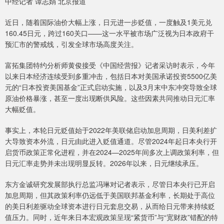
中经记者 谭志娟 北京报道
近日，随着国际油价大幅上涨，日元进一步贬值，一度触及1美元兑
160.45日元，跨过160关口——这一水平被市场广泛视为日本政府干
预汇市的警戒线，引发全球市场高度关注。
富拓集团特约分析师黄俊接受《中国经营报》记者采访时表示，今年
以来日本经济连续受到多重冲击，包括日本对美国承诺投资5500亿美
元的“日本投资美国基金”正式启动实施，以及3月末中东冲突导致全球
原油价格暴涨，甚至一度出现断供风险。这些因素共同推动日元汇率
大幅贬值。
事实上，本轮日元贬值始于2022年美联储启动加息周期，日美利差扩
大导致资本外流，日元由此进入贬值通道。尽管2024年起日本央行开
启货币政策正常化进程，并在2024—2025年间多次上调政策利率，但
日元汇率走势并未出现明显反转。2026年以来，日元继续承压。
东方金诚研究发展部执行总监冯琳对记者表示，尽管日本央行已开启
加息周期，但其政策利率仍远低于美国联邦基金利率，长期处于高位
的美日利差驱动全球资本进行日元套息交易，从而给日元带来持续贬
值压力。同时，近年来日本宏观政策呈现“紧货币”与“宽财政”错配的特