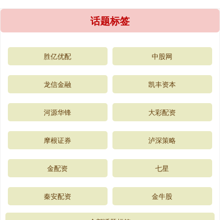
话题标签
胜亿优配
中股网
龙信金融
凯丰资本
河源华锋
大彩配资
摩根证券
泸深策略
金配资
七星
秦安配资
金牛股