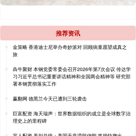
推荐资讯
金策略 香港迪士尼举办奇妙派对 回顾病童愿望成真之
旅
犇牛聚财 本钢党委常委会召开2026年第7次会议 传达学
习习近平总书记重要讲话精神和全国两会精神等 研究部
署本钢贯彻落实工作
赢翻网 德黑兰今天已遭到三轮袭击
巨富配资 海天瑞声：世界数据组织的成立是全球数字治
理史上的里程碑
宜人配资 美副总统：美国无意滞留伊朗 将很快撤出