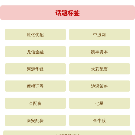
话题标签
胜亿优配
中股网
龙信金融
凯丰资本
河源华锋
大彩配资
摩根证券
泸深策略
金配资
七星
秦安配资
金牛股