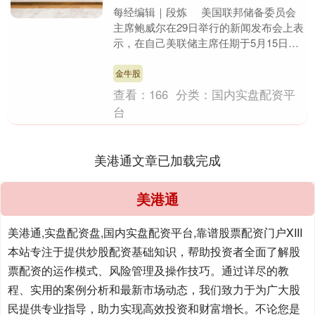
每经编辑｜段炼 美国联邦储备委员会
主席鲍威尔在29日举行的新闻发布会上表
示，在自己美联储主席任期于5月15日到
期后，他将继续留任美联储理事一职。
鲍威尔....
金牛股
查看：
166
分类：
国内实盘配资平
台
美港通文章已加载完成
美港通
美港通,实盘配资盘,国内实盘配资平台,靠谱股票配资门户XIII‌
本站专注于提供炒股配资基础知识，帮助投资者全面了解股
票配资的运作模式、风险管理及操作技巧。通过详尽的教
程、实用的案例分析和最新市场动态，我们致力于为广大股
民提供专业指导，助力实现高效投资和财富增长。不论您是