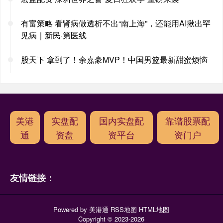
有富策略 看肾病做透析不出“南上海”，还能用AI揪出罕
见病｜新民·第医线
股天下 拿到了！余嘉豪MVP！中国男篮最新甜蜜烦恼
美港
实盘配
国内实盘配
靠谱股票配
通
资盘
资平台
资门户
友情链接：
Powered by
美港通
RSS地图
HTML地图
Copyright
© 2023-2026