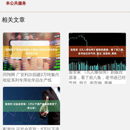
本公共服务
相关文章
股管家 《凡人修仙传》剧版毁
同翔网 广安利尔拟建2万吨氯代
原著，看了前八集，老书迷已经
吡啶系列专用化学品生产线
气炸_韩立_南宫婉_黄枫
配资坊 证监会官宣：5万以下遗