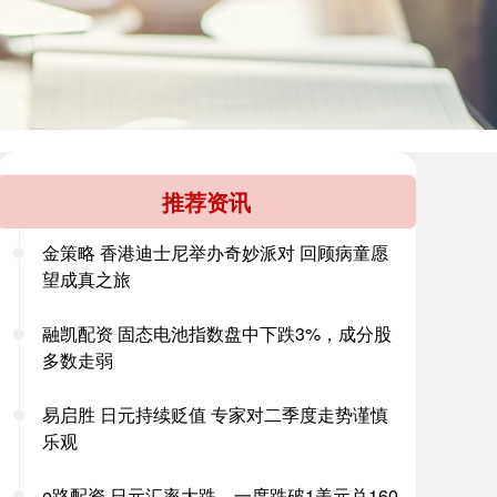
推荐资讯
金策略 香港迪士尼举办奇妙派对 回顾病童愿
望成真之旅
融凯配资 固态电池指数盘中下跌3%，成分股
多数走弱
易启胜 日元持续贬值 专家对二季度走势谨慎
乐观
e路配资 日元汇率大跌，一度跌破1美元兑160