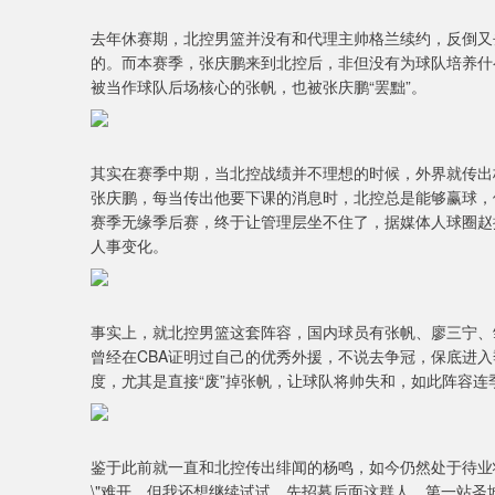
去年休赛期，北控男篮并没有和代理主帅格兰续约，反倒又
的。而本赛季，张庆鹏来到北控后，非但没有为球队培养什
被当作球队后场核心的张帆，也被张庆鹏“罢黜”。
其实在赛季中期，当北控战绩并不理想的时候，外界就传出
张庆鹏，每当传出他要下课的消息时，北控总是能够赢球，
赛季无缘季后赛，终于让管理层坐不住了，据媒体人球圈赵
人事变化。
事实上，就北控男篮这套阵容，国内球员有张帆、廖三宁、
曾经在CBA证明过自己的优秀外援，不说去争冠，保底进
度，尤其是直接“废”掉张帆，让球队将帅失和，如此阵容
鉴于此前就一直和北控传出绯闻的杨鸣，如今仍然处于待业
\"难开，但我还想继续试试，先招募后面这群人，第一站圣