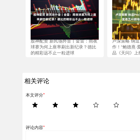
股神配资 新民场外音丨金雷：雨夜
卢深策略 纳逗
球赛为何上座率刷出新纪录？德比
作！“鲍德熹·
的精彩远不止一粒进球
品《天问》上
相关评论
本文评分
*
评论内容
*