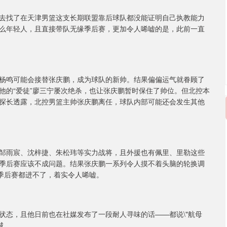
去找了在天津男篮这支长期联盟靠后球队都没能证明自己执教能力
么年轻人，且直接带队无缘季后赛，更加令人唏嘘的是，此前一直
杨鸣可能会接替张庆鹏，成为球队的新帅。结果偏偏运气就眷顾了
他的“爱徒”廖三宁屡次绝杀，也让张庆鹏暂时保住了帅位。但北控本
探长透露，北控男篮主帅张庆鹏离任，球队内部可能还会发生其他
邹雨宸、沈梓捷、朱松玮等实力战将，且外援也有佩里、里勒这些
入季后赛应该不成问题。结果张庆鹏一系列令人摸不着头脑的轮换调
连季后赛都进不了，着实令人唏嘘。
状态，且他日前也在社媒发布了一段耐人寻味的话——都说\"航母
城。