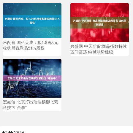
米配资 国科天成：拟1.99亿元
兴盛网 中天期货:商品指数持续
收购晨锐腾晶51%股权
区间震荡 纯碱弱势延续
宏融信 北京打出治理杨柳飞絮
科技“组合拳”