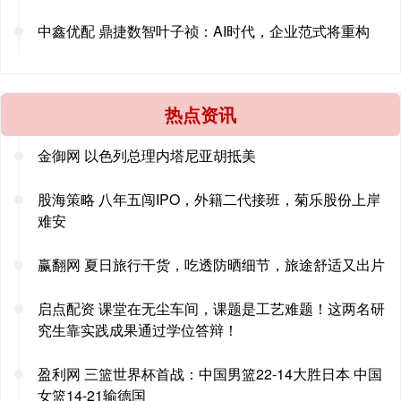
中鑫优配 鼎捷数智叶子祯：AI时代，企业范式将重构
热点资讯
金御网 以色列总理内塔尼亚胡抵美
股海策略 八年五闯IPO，外籍二代接班，菊乐股份上岸
难安
赢翻网 夏日旅行干货，吃透防晒细节，旅途舒适又出片
启点配资 课堂在无尘车间，课题是工艺难题！这两名研
究生靠实践成果通过学位答辩！
盈利网 三篮世界杯首战：中国男篮22-14大胜日本 中国
女篮14-21输德国