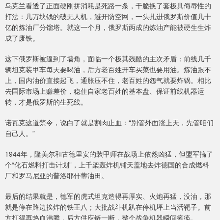
乌克兰看透了正面硬刚拼消耗是死路一条，干脆换了套极具侮辱性的
打法：几万块钱的破无人机，避开防空网，一头扎进俄罗斯价值几十
亿的炼油厂分馏塔。就这一个月，俄罗斯两成的炼油产能被硬生生炸
成了废铁。
这下俄罗斯被逼到了墙角，面临一个极其残酷的主次矛盾：前线几千
辆坦克装甲车每天要喝油，后方老百姓开车买菜也要用油。炼油跟不
上，国内油价直接起飞，通胀压不住，老百姓的怨气就要炸锅。相比
去国际市场上赚差价，稳住自家老百姓的基本盘、保证前线机器运
转，才是俄罗斯的生死线。
诺瓦克这道禁令，说白了就是割肉止血：“别管外面涨上天，先管咱们
自己人。”
1944年，隆美尔和古德里安的装甲师在战场上依然凶猛，但盟军搞了
个“化石燃料打击计划”，上千架轰炸机铺天盖地去炸德国的合成燃料
厂和罗马尼亚的普洛耶什蒂油田。
最后的结果就是，德军的虎式坦克造得再厚实、火炮再猛，没油，那
就是停在路边挨炸的铁王八；大批战斗机趴在停机坪上当活靶子。前
方打得再热血沸腾，后方供应链一断，整个战争机器瞬间瘫痪。