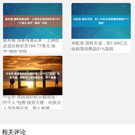
盈利通 国泰海通证券：上调优
米配资 国科天成：拟1.99亿元
必选目标价至184.77港元 续
收购晨锐腾晶51%股权
予“增持”评级
中证所 美国洛杉矶示威现场：
约千人“包围”政府大楼，向执法
人员投掷石块，两人被捕
相关评论