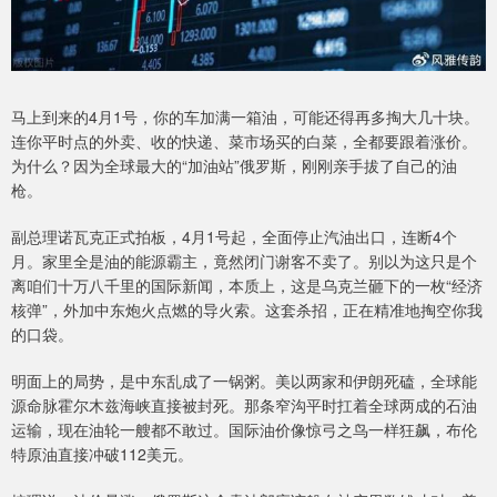
马上到来的4月1号，你的车加满一箱油，可能还得再多掏大几十块。
连你平时点的外卖、收的快递、菜市场买的白菜，全都要跟着涨价。
为什么？因为全球最大的“加油站”俄罗斯，刚刚亲手拔了自己的油
枪。
副总理诺瓦克正式拍板，4月1号起，全面停止汽油出口，连断4个
月。家里全是油的能源霸主，竟然闭门谢客不卖了。别以为这只是个
离咱们十万八千里的国际新闻，本质上，这是乌克兰砸下的一枚“经济
核弹”，外加中东炮火点燃的导火索。这套杀招，正在精准地掏空你我
的口袋。
明面上的局势，是中东乱成了一锅粥。美以两家和伊朗死磕，全球能
源命脉霍尔木兹海峡直接被封死。那条窄沟平时扛着全球两成的石油
运输，现在油轮一艘都不敢过。国际油价像惊弓之鸟一样狂飙，布伦
特原油直接冲破112美元。