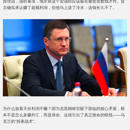
按理说，油价暴涨，俄罗斯这个卖油郎应该躲在被窝里数钱才对。普
京确实承认赚了超额利润，但他马上泼了冷水：这钱长久不了。
为什么放着天价利润不赚？因为克里姆林宫眼下面临的核心矛盾，根
本不是怎么多赚外汇，而是保命。这就引出了真正致命的暗线——乌
克兰的“拆家战术”。