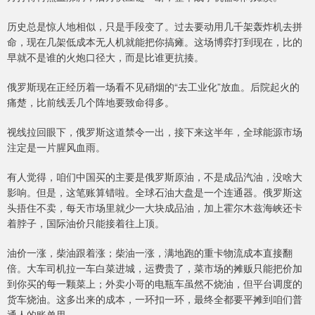
历史总是惊人地相似，只是手段变了。过去要动用几千架轰炸机去拼
命，现在几架低成本无人机就能把你搞瘫。这场博弈打到现在，比的
早就不是谁的火炮口径大，而是比谁更抗揍。
俄罗斯现在正经历着一场看不见硝烟的“去工业化”放血。后院起火的
痛楚，比前线丢几个阵地要致命得多。
视线拉回眼下，俄罗斯这道禁令一出，接下来这半年，全球能源市场
注定是一片腥风血雨。
有人觉得，咱们中国买的主要是俄罗斯原油，不是成品汽油，没啥大
影响。但是，这笔账算错啦。全球石油大盘是一个连通器。俄罗斯这
头捂住不卖，每天市场里就少一大块成品油，加上霍尔木兹海峡还卡
着脖子，国际油价只能接着往上顶。
油价一涨，柴油跟着涨；柴油一涨，满地跑的重卡物流成本直接翻
倍。大车司机拉一车白菜进城，运费贵了，菜市场的摊贩只能把价加
到你买的每一颗菜上；外卖小哥的电瓶车虽然不烧油，但平台调度的
货车烧油。这多出来的成本，一环扣一环，最终全都要平摊到咱们普
通人的账单里。