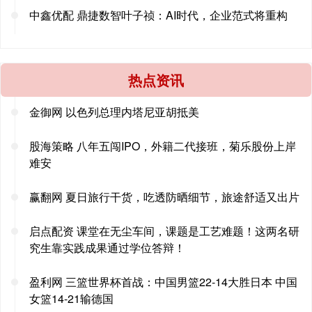
中鑫优配 鼎捷数智叶子祯：AI时代，企业范式将重构
热点资讯
金御网 以色列总理内塔尼亚胡抵美
股海策略 八年五闯IPO，外籍二代接班，菊乐股份上岸
难安
赢翻网 夏日旅行干货，吃透防晒细节，旅途舒适又出片
启点配资 课堂在无尘车间，课题是工艺难题！这两名研
究生靠实践成果通过学位答辩！
盈利网 三篮世界杯首战：中国男篮22-14大胜日本 中国
女篮14-21输德国