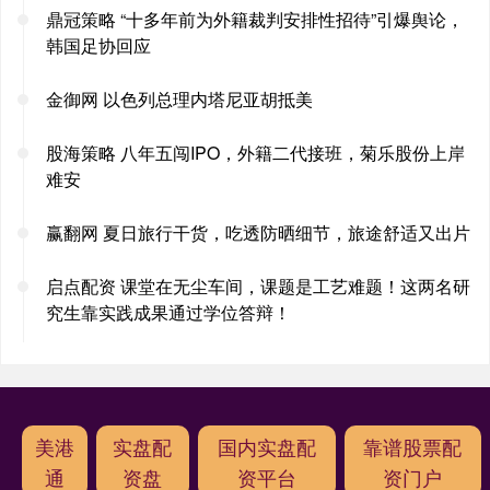
鼎冠策略 “十多年前为外籍裁判安排性招待”引爆舆论，
韩国足协回应
金御网 以色列总理内塔尼亚胡抵美
股海策略 八年五闯IPO，外籍二代接班，菊乐股份上岸
难安
赢翻网 夏日旅行干货，吃透防晒细节，旅途舒适又出片
启点配资 课堂在无尘车间，课题是工艺难题！这两名研
究生靠实践成果通过学位答辩！
美港
实盘配
国内实盘配
靠谱股票配
通
资盘
资平台
资门户