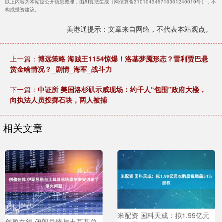
以上内容为本站据公开信息整理，由AI算法生成（网信算备310104345710301240019号），不
构成投资建议。
美港通提示：文章来自网络，不代表本站观点。
上一篇：
博远策略 海贼王1154惊爆！洛基梦魇形态？雷利贾巴悬
赏金啥情况？_剧情_海军_战斗力
下一篇：
中证所 美国洛杉矶示威现场：约千人“包围”政府大楼，
向执法人员投掷石块，两人被捕
相关文章
米配资 国科天成：拟1.99亿元
创盈在线 伊朗总统与土耳其总