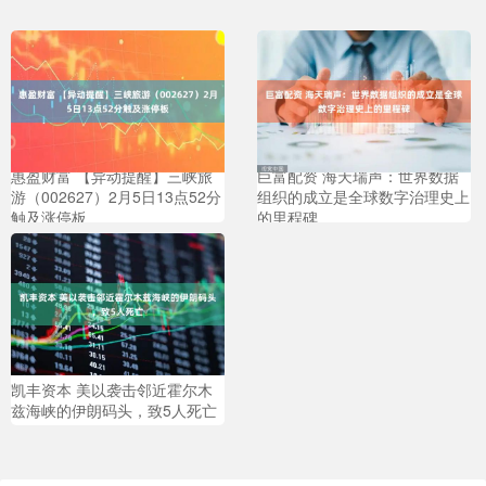
惠盈财富 【异动提醒】三峡旅
巨富配资 海天瑞声：世界数据
游（002627）2月5日13点52分
组织的成立是全球数字治理史上
触及涨停板
的里程碑
凯丰资本 美以袭击邻近霍尔木
兹海峡的伊朗码头，致5人死亡