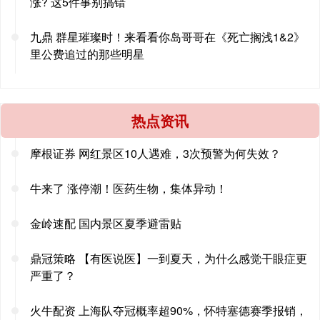
涨? 这5件事别搞错
九鼎 群星璀璨时！来看看你岛哥哥在《死亡搁浅1&2》
里公费追过的那些明星
热点资讯
摩根证券 网红景区10人遇难，3次预警为何失效？
牛来了 涨停潮！医药生物，集体异动！
金岭速配 国内景区夏季避雷贴
鼎冠策略 【有医说医】一到夏天，为什么感觉干眼症更
严重了？
火牛配资 上海队夺冠概率超90%，怀特塞德赛季报销，