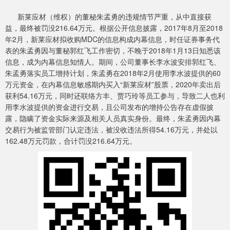
新莱应材（维权）的董秘朱孟勇的违规情节严重，从中直接获
益，最终被罚没216.64万元。根据公开信息披露，2017年8月至2018
年2月，新莱应材拟收购MDC的信息构成内幕信息，时任证券事务代
表的朱孟勇因与董秘郭红飞工作密切，不晚于2018年1月13日知悉该
信息，成为内幕信息知情人。期间，公司董事长李水波安排郭红飞、
朱孟勇落实员工增持计划，朱孟勇在2018年2月使用李水波提供的60
万元资金，在内幕信息敏感期内买入“新莱应材”股票，2020年卖出后
获利54.16万元，同时还联络方丰、贾巧玲等员工参与，导致二人也利
用李水波提供的资金进行交易，且公司发布的增持公告存在虚假披
露，隐瞒了资金实际来源及相关人员真实身份。最终，朱孟勇因内幕
交易行为被监管部门认定违法，被没收违法所得54.16万元，并处以
162.48万元罚款，合计罚没216.64万元。