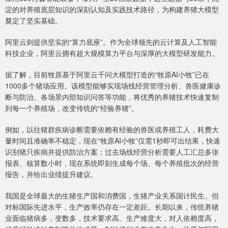
淀的对养殖底层知识的深刻认知及实践技术路径，为构建养猪大模型
奠定了坚实基础。
阿里云则提供坚实的“算力底座”。作为全球领先的云计算及人工智能
科技企业，阿里云拥有超大规模算力平台与深厚的大模型研发能力。
据了解，目前牧原基于阿里云千问大模型打造的“牧原AI小牧”已在
1000多个猪场应用。该模型能够实现场线经营管理分析、兽医健康诊
断与防治、各场景内部知识问答等功能，将优秀的养猪技术快速复制
到每一个养殖场，改变传统的“经验养猪”。
例如，以往猪群疾病诊断需要依赖有经验的兽医或养殖工人，耗费大
量时间且准确率不稳定，现在“牧原AI小牧”仅需1秒即可出结果，快速
识别猪只疾病并提供防治方案；过去场线经营分析需要人工汇总多张
报表、核算数小时，现在系统即刻生成每个场、每个养殖批次的经营
报告，并给出业绩提升建议。
我国是全球最大的生猪生产国和消费国，生猪产业关系国计民生。但
对标国际先进水平，生产效率仍存在一定差距。长期以来，传统养猪
业面临猪病多，变数多，技术要求高、生产难度大，对人依赖度高，