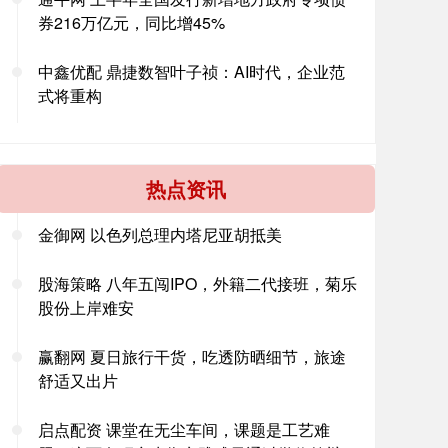
券216万亿元，同比增45%
中鑫优配 鼎捷数智叶子祯：AI时代，企业范
式将重构
热点资讯
金御网 以色列总理内塔尼亚胡抵美
股海策略 八年五闯IPO，外籍二代接班，菊乐
股份上岸难安
赢翻网 夏日旅行干货，吃透防晒细节，旅途
舒适又出片
启点配资 课堂在无尘车间，课题是工艺难