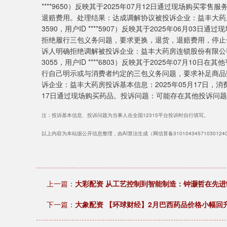
****9650）反映其于2025年07月12日通过现场购买
退赔费用。处理结果：达成调解协议被投诉企业：益丰大药房投
3590，用户ID ****5907）反映其于2025年06月
拒绝履行三包义务问题，要求更换，退货，退赔费用，停止
诉人明确拒绝调解被投诉企业：益丰大药房连锁股份有限公司投
3055，用户ID ****6803）反映其于2025年07月
行自己明示或与消费者约定的三包义务问题，要求补足商品
诉企业：益丰大药房投诉基本信息：2025年05月17日，消费者蔡*
17日通过现场购买药品。投诉问题：可能存在其他投诉问
注：投诉基本信息、投诉问题为当事人在全国12315平台投诉时自行填写。
以上内容为本站据公开信息整理，由AI算法生成（网信算备3101043457103012
上一篇：
大彩配资 从工艺控制到智能制造：钟灏哲在先
下一篇：
大象配资 【环球财经】2月巴西药品价格小幅回