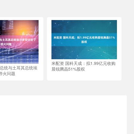
米配资 国科天成：拟1.99亿元收购
朗总统与土耳其总统埃
晨锐腾晶51%股权
停火问题