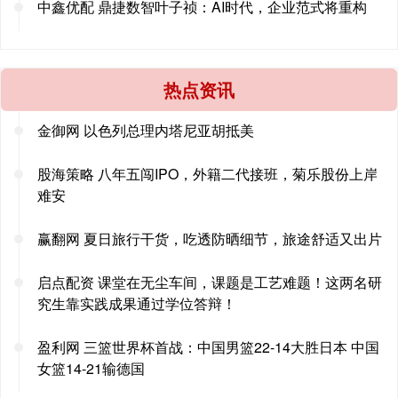
中鑫优配 鼎捷数智叶子祯：AI时代，企业范式将重构
热点资讯
金御网 以色列总理内塔尼亚胡抵美
股海策略 八年五闯IPO，外籍二代接班，菊乐股份上岸
难安
赢翻网 夏日旅行干货，吃透防晒细节，旅途舒适又出片
启点配资 课堂在无尘车间，课题是工艺难题！这两名研
究生靠实践成果通过学位答辩！
盈利网 三篮世界杯首战：中国男篮22-14大胜日本 中国
女篮14-21输德国