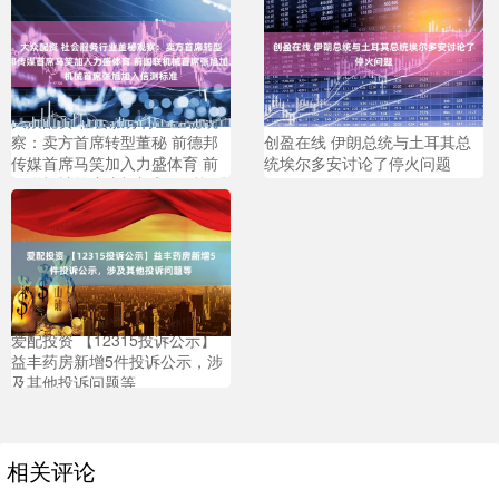
大众配资 社会服务行业董秘观
察：卖方首席转型董秘 前德邦
创盈在线 伊朗总统与土耳其总
传媒首席马笑加入力盛体育 前
统埃尔多安讨论了停火问题
国联机械首席张旭加入信测标准
爱配投资 【12315投诉公示】
益丰药房新增5件投诉公示，涉
及其他投诉问题等
相关评论