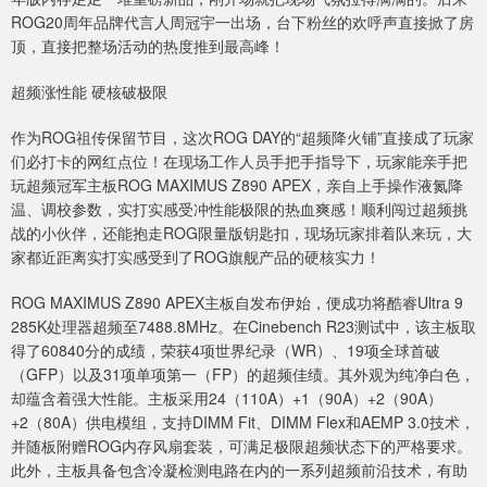
ROG20周年品牌代言人周冠宇一出场，台下粉丝的欢呼声直接掀了房
顶，直接把整场活动的热度推到最高峰！
超频涨性能 硬核破极限
作为ROG祖传保留节目，这次ROG DAY的“超频降火铺”直接成了玩家
们必打卡的网红点位！在现场工作人员手把手指导下，玩家能亲手把
玩超频冠军主板ROG MAXIMUS Z890 APEX，亲自上手操作液氮降
温、调校参数，实打实感受冲性能极限的热血爽感！顺利闯过超频挑
战的小伙伴，还能抱走ROG限量版钥匙扣，现场玩家排着队来玩，大
家都近距离实打实感受到了ROG旗舰产品的硬核实力！
ROG MAXIMUS Z890 APEX主板自发布伊始，便成功将酷睿Ultra 9
285K处理器超频至7488.8MHz。在Cinebench R23测试中，该主板取
得了60840分的成绩，荣获4项世界纪录（WR）、19项全球首破
（GFP）以及31项单项第一（FP）的超频佳绩。其外观为纯净白色，
却蕴含着强大性能。主板采用24（110A）+1（90A）+2（90A）
+2（80A）供电模组，支持DIMM Fit、DIMM Flex和AEMP 3.0技术，
并随板附赠ROG内存风扇套装，可满足极限超频状态下的严格要求。
此外，主板具备包含冷凝检测电路在内的一系列超频前沿技术，有助