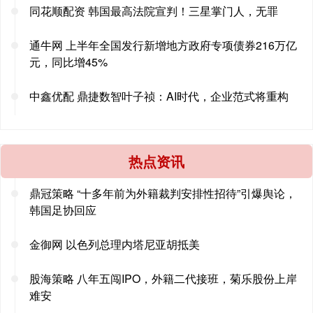
同花顺配资 韩国最高法院宣判！三星掌门人，无罪
通牛网 上半年全国发行新增地方政府专项债券216万亿
元，同比增45%
中鑫优配 鼎捷数智叶子祯：AI时代，企业范式将重构
热点资讯
鼎冠策略 “十多年前为外籍裁判安排性招待”引爆舆论，
韩国足协回应
金御网 以色列总理内塔尼亚胡抵美
股海策略 八年五闯IPO，外籍二代接班，菊乐股份上岸
难安