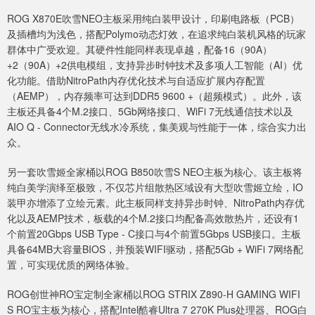
ROG X870E吹雪NEO主板采用纯白装甲设计，印刷电路板（PCB）
及插槽均为浅色，搭配Polymo动态灯效，在追求纯白装机风格的玩家
群体中广受欢迎。其硬件性能同样表现卓越，配备16（90A）
+2（90A）+2供电模组，支持异步时钟技术及多项人工智能（AI）优
化功能。借助NitroPath内存优化技术与自适应扩展内存配置
（AEMP），内存频率可达到DDR5 9600 +（超频模式）。此外，该
主板还具备4个M.2接口、5Gb网络接口、WiFi 7无线通信技术以及
AIO Q - Connector无线水冷系统，集美观与性能于一体，综合实力出
众。
另一套吹雪姬全家桶以ROG B850吹雪S NEO主板为核心。该主板将
纯白美学演绎至极致，不仅芯片组散热区域设有大型吹雪姬立绘，IO
装甲亦增添了立绘元素。此主板同样支持异步时钟、NitroPath内存优
化以及AEMP技术，板载的4个M.2接口均配备高效散热片，还设有1
个前置20Gbps USB Type - C接口与4个前置5Gbps USB接口。主板
具备64MB大容量BIOS，并预装WIFI驱动，搭配5Gb + WiFi 7网络配
置，可实现优质的网络体验。
ROG创世神RO宝定制全家桶以ROG STRIX Z890-H GAMING WIFI
S RO宝主板为核心，搭配Intel酷睿Ultra 7 270K Plus处理器、ROG白