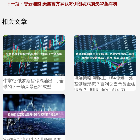
下一篇：
智云理财 美国官方承认对伊朗动武损失42架军机
相关文章
博远策略 海贼王1154惊爆！洛
牛掌柜 俄罗斯暂停汽油出口, 全
基梦魇形态？雷利贾巴悬赏金啥
球的下一场风暴已经成型
情况？_剧情_海军_战斗力
宏融信 北京打出治理杨柳飞絮