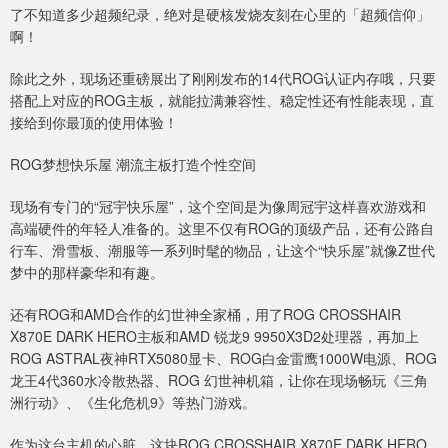
了不知道多少超频纪录，绝对是硬核发烧友刻在心里的「超频信仰」
啊！
除此之外，现场还重磅展出了刚刚发布的14代ROG认证内存哦，只要
搭配上对应的ROG主板，就能拉满兼容性、稳定性还有性能表现，直
接给到你最顶的使用体验！
ROG梦想快乐屋 潮流主板打造个性空间
现场有专门的“冠宇快乐屋”，这个空间是为像周冠宇这样喜欢游戏和
高端硬件的年轻人准备的。这里不仅有ROG的顶级产品，还有公路自
行车、滑雪板、潮服等一系列时髦的物品，让这个“快乐屋”就像Z世代
梦中的那样豪华和有趣。
还有ROG和AMD合作的幻世神全家桶，用了ROG CROSSHAIR
X870E DARK HERO主板和AMD 锐龙9 9950X3D2处理器，再加上
ROG ASTRAL夜神RTX5080显卡、ROG白金雷鹰1000W电源、ROG
龙王4代360水冷散热器、ROG 幻世神机箱，让你在现场畅玩《三角
洲行动》、《生化危机9》等热门游戏。
作为这台主机的心脏，这块ROG CROSSHAIR X870E DARK HERO