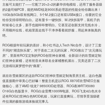
主板可太能打了——它配了20+2+2的豪华供电模组，还用了服务器级
的2盎司铜PCB，能把AMD锐龙9000系处理器的性能全给你薅出来！
10Gb加5Gb双有线网口、5个M.2接口还有双USB4接口，你要的它全
给你安排得明明白白。还有显卡一键快拆、M.2快拆装甲，装机子的
时候省心太多，新手也能咔咔整明白。它甚至还创新支持无线水冷，
不用额外扯线，机箱里面走线干干净净看着就舒服，用起来体验真的
绝。
ROG根据年轻玩家的喜好，和小红书达人Tech Nic合作，设计了三套
不同的“潮流快乐屋”。对于喜欢二次元的玩家，ROG推出了“次元痛玩
房”，里面有RO宝定制的ROG创世神全家桶、全新设计的吹雪姬定制
幻世神全家桶，还有初音未来联名全家桶整机展出，完美还原了二次
元游戏玩家梦想中的“痛屋”。
就在吹雪姬展区的这款ROG幻世神吹雪姬定制海景房主机，这白色颜
值直接戳中审美心巴好嘛！整套主机是以ROG X870E吹雪NEO主板
做核心，搭了AMD 锐龙7 9850X3D处理器、ROG夜神RTX5080
O16G白色版显卡、ROG白金雷鹰1000W电源、ROG飞龙4白色水冷
还有ROG幻世神白色MOD机箱，玩家们直接爽玩，尽情享受顶级硬
件拉满的极致游戏体验就完事儿