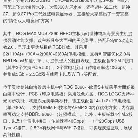
景房，分别以ROG Z890 HERO和ROG B860小吹雪S主板当核心，
再配上飞龙4短管水冷、吹雪360方屏水冷，还有超神32二代、超神
27、超杀27 Pro二代这些电竞显示器，直接给大家整出了一套完整
的“情侣双人电竞房”方案！
其中，ROG MAXIMUS Z890 HERO主板为幻世神纯黑海景房主机提
供强劲性能支撑。该主板具备大面积的黑色装甲，搭配Polymo动态灯
效2.0，呈现出更为炫目的RGB灯效。其采用
22(110A)+1(90A)+2(90A)+2(80A)供电模组，支持AI智能优化2.0与
NPU Boost加速引擎，可提供强大的性能表现。主板配备6个M.2接口
（其中3个支持PCIe 5.0）、2个雷电4接口（传输速率达40Gbps），
并集成5Gb + 2.5Gb双有线网卡以及WiFi 7等配置。
位于灵动岛纯白海景房主机中的ROG B860小吹雪S主板采用大面积银
白装甲设计，PCB（印刷电路板）采用浅色方案，ROG LOGO支持神
光同步功能，构建次元美学新标杆。该主板配备14+1+2+1供电模组
（单路80A），支持DIMM Fit技术与AEMP 3.0内存优化方案，内存频
率可稳定支持DDR5 9066+（超频模式）。此外，主板板载4个M.2接
口，以及1个雷电4接口（传输速率40Gbps）、1个20Gbps USB
Type-C接口、2.5Gb有线网卡与WiFi 7模块，可实现疾速互联，展现
高能性能。