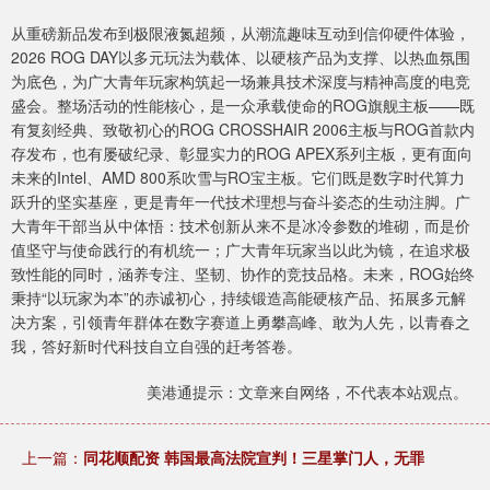
从重磅新品发布到极限液氮超频，从潮流趣味互动到信仰硬件体验，
2026 ROG DAY以多元玩法为载体、以硬核产品为支撑、以热血氛围
为底色，为广大青年玩家构筑起一场兼具技术深度与精神高度的电竞
盛会。整场活动的性能核心，是一众承载使命的ROG旗舰主板——既
有复刻经典、致敬初心的ROG CROSSHAIR 2006主板与ROG首款内
存发布，也有屡破纪录、彰显实力的ROG APEX系列主板，更有面向
未来的Intel、AMD 800系吹雪与RO宝主板。它们既是数字时代算力
跃升的坚实基座，更是青年一代技术理想与奋斗姿态的生动注脚。广
大青年干部当从中体悟：技术创新从来不是冰冷参数的堆砌，而是价
值坚守与使命践行的有机统一；广大青年玩家当以此为镜，在追求极
致性能的同时，涵养专注、坚韧、协作的竞技品格。未来，ROG始终
秉持“以玩家为本”的赤诚初心，持续锻造高能硬核产品、拓展多元解
决方案，引领青年群体在数字赛道上勇攀高峰、敢为人先，以青春之
我，答好新时代科技自立自强的赶考答卷。
美港通提示：文章来自网络，不代表本站观点。
上一篇：
同花顺配资 韩国最高法院宣判！三星掌门人，无罪