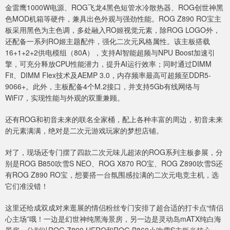
金雷鹰1000W电源、ROG飞龙4黑色短管水冷散热器、ROG创世神黑
色MOD机箱等硬件，兼具出色外观与强劲性能。ROG Z890 RO宝主
板采用黑色为主色调，多处融入RO姬视觉元素，除ROG LOGO外，
还配备一系列RO姬主题配件，强化二次元风格属性。该主板搭载
16+1+2+2供电模组（80A），支持AI智能超频与NPU Boost加速引
擎，可充分释放CPU性能潜力，提升AI运行效率；同时通过DIMM
Fit、DIMM Flex技术及AEMP 3.0，内存频率最高可超频至DDR5-
9066+。此外，主板配备4个M.2接口，并支持5Gb有线网络与
WiFi7，实现性能与外观的双重兼顾。
还有ROG和初音未来的联名全家桶，配上各种丰富的周边，初音未来
的元素满满，绝对是二次元游戏玩家的梦想店铺。
对了，现场还专门摆了四款二次元味儿超浓的ROG系列主板参展，分
别是ROG B850吹雪S NEO、ROG X870 RO宝、ROG Z890吹雪S还
有ROG Z890 RO宝，想要搭一台氛围感拉满的二次元电竞主机，选
它们准没错！
这里还给成双成对来逛展的情侣粉丝专门安排了超合适的打卡点“情侣
心主场”哦！一边是幻世神纯黑海景房，另一边是灵动岛mATX纯白海