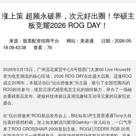
涨上策 超频永破界，次元好出圈！华硕主
板竞耀2026 ROG DAY！
来源：股票配资招商平台
网站：美港通
日期：2026-05-
18 09:43:38
查看：76
2026年5月15日，广州流花展贸中心5号馆西门大麦66 Live House转
变为电竞潮流的核心区域，2026 ROG DAY在此盛大启幕。适逢ROG
成立20周年，本届活动以“玩出骄傲来”为主题，吸引了全国范围内的
ROG粉丝参与，使其沉浸式感受电竞文化的独特魅力，举办了一场融
合重磅新品发布、硬核科技体验以及潮流趣味互动等元素的玩家狂欢
盛会。
在“玩出骄傲来”ROG新品发布会上，B站知名UP主普普通通Tony大叔
拉着好搭档籽岷，加上知名解说闫紫境Gwinky一块儿站台，一口气带
来了ROG CROSSHAIR 2006复刻主板、ROG幻刃DDR5 RGB 20周
年版内存足足一堆重磅新品，刚开场就把现场气氛拉得满满的。后来