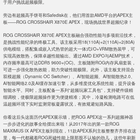
于用户挑战超频极限。
旁边有超频高手饼哥和Safedisk在，他们用首款AMD平台的APEX主
板——ROG CROSSHAIR X870E APEX，现场挑战世界超频纪录！
ROG CROSSHAIR X870E APEX主板融合强劲性能与多项前沿技术，
是挑战性能纪录的终极工具。该主板采用18(110A)+2(110A)+2(80A)
供电模组，搭配集成嵌入式热管的超大一体式I/O+VRM散热装甲，可
实现高效散热，保障卓越性能输出。通过AMD EXPO与AEMP技术，
内存频率最高可达DDR5 9600+(OC)。主板随附ROG内存风扇套装，
可进一步强化散热效能，助力突破性能极限。此外，该主板支持混合
双模超频（Dynamic OC Switcher）、AI智能超频、AI智能散热2.0、
AI智能网络2.0及AI缓存加速引擎，从多维度优化系统性能，提升设备
智能水平。同时，主板配备一系列“超频玩家工具包”，支持硬件级精
细调校，使极限超频操作更为便捷精准；其中，冷凝检测电路可在低
温超频环境下实时监测背板凝露状况，有效规避短路风险。
你看这后头这面历代APEX展示墙，把ROG APEX这一系列超频神器
一步步进化的故事全给摆出来啦！从2017年出的第一款ROG
MAXIMUS IX APEX主板到现在，11款APEX系列主板整整齐齐排在这
里，每一代都藏着ROG死磕性能上限那股不认输的劲儿，这些年刷新